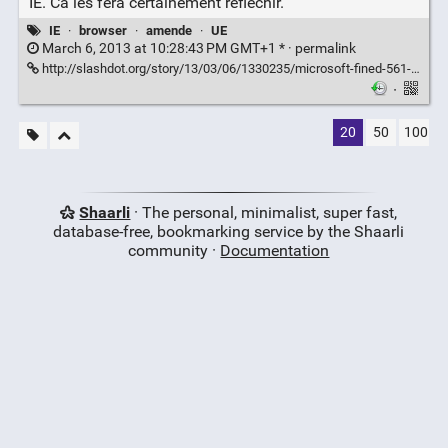
IE. Ca les fera certainement réfléchir.
IE
·
browser
·
amende
·
UE
March 6, 2013 at 10:28:43 PM GMT+1 * ·
permalink
http://slashdot.org/story/13/03/06/1330235/microsoft-fined-561-million-for-non-compliance-with-eu-browser-settlement
·
20
50
100
Shaarli
· The personal, minimalist, super fast,
database-free, bookmarking service by the Shaarli
community ·
Documentation