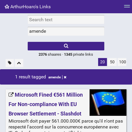
ArthurHoaro's Links
Tag cloud
Picture wall
Daily
RSS Feed
Logi
Type 1 or more
characters for
results.
2376
shaares ·
1345
private links
20
50
100
1 result tagged
amende
Microsoft Fined €561 Million
For Non-compliance With EU
Browser Settlement - Slashdot
Microsoft doit payer 561.000.000€ parce qu'il n'ont pas
respecté l'accord sur la concurrence européenne avec