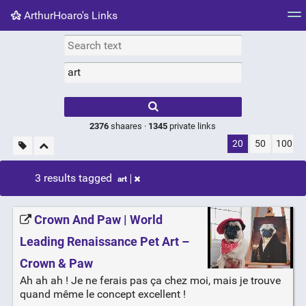
ArthurHoaro's Links
Tag cloud
Picture wall
Daily
RSS Feed
Logi
Type 1 or more
characters for
results.
2376
shaares ·
1345
private links
20
50
100
3 results tagged
art
Crown And Paw | World
Leading Renaissance Pet Art –
Crown & Paw
Ah ah ah ! Je ne ferais pas ça chez moi, mais je trouve
quand même le concept excellent !