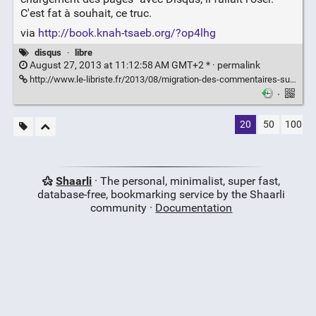
C'est fat à souhait, ce truc.
via
http://book.knah-tsaeb.org/?op4lhg
disqus
·
libre
August 27, 2013 at 11:12:58 AM GMT+2 * ·
permalink
http://www.le-libriste.fr/2013/08/migration-des-commentaires-sur-disqus/
·
20
50
100
Shaarli
· The personal, minimalist, super fast,
database-free, bookmarking service by the Shaarli
community ·
Documentation