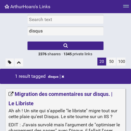
ArthurHoaro's Links
Tag cloud
Picture wall
Daily
RSS Feed
Logi
Type 1 or more
characters for
results.
2376
shaares ·
1345
private links
20
50
100
1 result tagged
disqus
Migration des commentaires sur disqus. |
Le Libriste
Ah ah ! Un site qui s'appelle "le libriste" migre tout sur
cette plaie qu'est Disqus. Le site tourne sur un IIS ?
EDIT : J'avais survolé mais l'argument de "optimiser le
chargement des pages" avec Disqus, il fallait l'oser.