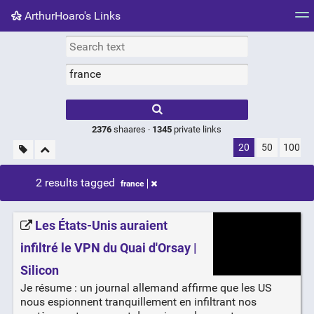
ArthurHoaro's Links
Tag cloud
Picture wall
Daily
RSS Feed
Logi
Type 1 or more
characters for
results.
2376
shaares ·
1345
private links
20
50
100
2 results tagged
france
Les États-Unis auraient
infiltré le VPN du Quai d'Orsay |
Silicon
Je résume : un journal allemand affirme que les US
nous espionnent tranquillement en infiltrant nos