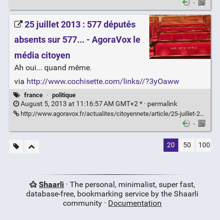
·
25 juillet 2013 : 577 députés
absents sur 577... - AgoraVox le
média citoyen
Ah oui... quand même.
via
http://www.cochisette.com/links//?3yOaww
france
·
politique
August 5, 2013 at 11:16:57 AM GMT+2 * ·
permalink
http://www.agoravox.fr/actualites/citoyennete/article/25-juillet-2013-577-deputes-139206
·
20
50
100
Shaarli
· The personal, minimalist, super fast,
database-free, bookmarking service by the Shaarli
community ·
Documentation