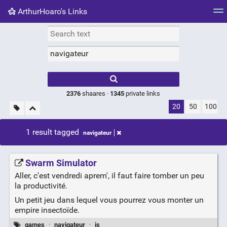
ArthurHoaro's Links
Tag cloud
Picture wall
Daily
RSS Feed
Logi
Type 1 or more
characters for
results.
2376
shaares ·
1345
private links
20
50
100
1 result tagged
navigateur
Swarm Simulator
Aller, c'est vendredi aprem', il faut faire tomber un peu
la productivité.
Un petit jeu dans lequel vous pourrez vous monter un
empire insectoïde.
games
·
navigateur
·
js