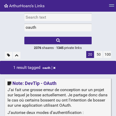
ArthurHoaro's Links
Tag cloud
Picture wall
Daily
RSS Feed
Logi
Type 1 or more
characters for
results.
2376
shaares ·
1345
private links
20
50
100
1 result tagged
oauth
Note: DevTip - OAuth
J'ai fait une grosse erreur de conception sur un projet
sur lequel je bosse actuellement. Je partage donc dans
le cas où certains bossent ou ont l'intention de bosser
sur une application utilisant OAuth.
J'autorise deux modes d'authentification :