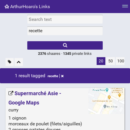
ArthurHoaro's Links
Tag cloud
Picture wall
Daily
RSS Feed
Logi
Type 1 or more
characters for
results.
2376
shaares ·
1345
private links
20
50
100
1 result tagged
recette
Supermarché Asie -
Google Maps
curry
1 oignon
morceaux de poulet (filets/aiguilles)
2 grosses patates douces