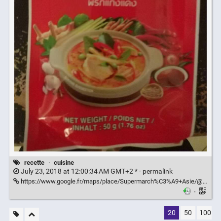
recette
·
cuisine
July 23, 2018 at 12:00:34 AM GMT+2 * ·
permalink
https://www.google.fr/maps/place/Supermarch%C3%A9+Asie/@45.7537687,4.841633,18.25z/data=!4m13!1m7!3m6!1s0x47f4ea65a76b5453:0xb250e348a29163f3!2sPlace+Danton,+69003+Lyon!3b1!8m2!3d45.7549379!4d4.8572923!3m4!1s0x47f4ea5b28842c63:0xa72e7c5b774fae0e!8m2!3d45.7545669!4d4.8415408?hl=fr
·
20
50
100