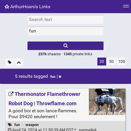
ArthurHoaro's Links
Tag cloud
Picture wall
Daily
RSS Feed
Logi
Type 1 or more
characters for
results.
2376
shaares ·
1345
private links
20
50
100
5 results tagged
fun
Thermonator Flamethrower
Robot Dog | Throwflame.com
A good boi et son lance-flammes.
Pour $9420 seulement !
fun
·
weapon
April 24, 2024 at 11:30:39 AM EDT * ·
permalink