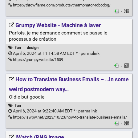
https://throwflame.com/products/thermonator-robodog/
·
Grumpy Website - Machine à laver
Parfois, je me demande comment se passe le
processus de création.
fun
·
design
April 6, 2024 at 11:14:58 AM EDT * ·
permalink
https://grumpy.website/1509
·
How to Translate Business Emails – …in some
weird postmodern way…
Oldie but goodie.
fun
April 6, 2024 at 9:22:40 AM EDT * ·
permalink
https://iswpw.net/2023/10/23/how-to-translate-business-emails/
·
iWatch (PNG Image,