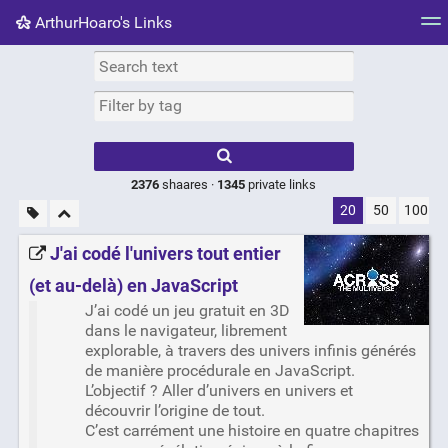
ArthurHoaro's Links
Tag cloud
Picture wall
Daily
RSS Feed
Logi
Type 1 or more
characters for
results.
2376
shaares ·
1345
private links
20
50
100
J'ai codé l'univers tout entier
(et au-delà) en JavaScript
J’ai codé un jeu gratuit en 3D
dans le navigateur, librement
explorable, à travers des univers infinis générés
de manière procédurale en JavaScript.
L’objectif ? Aller d’univers en univers et
découvrir l’origine de tout.
C’est carrément une histoire en quatre chapitres