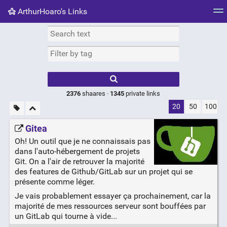
ArthurHoaro's Links
Tag cloud
Picture wall
Daily
RSS Feed
Logi
Type 1 or more
characters for
results.
2376
shaares ·
1345
private links
20
50
100
Gitea
Oh! Un outil que je ne connaissais pas
dans l'auto-hébergement de projets
Git. On a l'air de retrouver la majorité
des features de Github/GitLab sur un projet qui se
présente comme léger.
Je vais probablement essayer ça prochainement, car la
majorité de mes ressources serveur sont bouffées par
un GitLab qui tourne à vide...