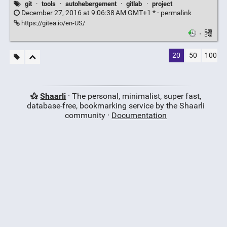
git
·
tools
·
autohebergement
·
gitlab
·
project
December 27, 2016 at 9:06:38 AM GMT+1 * ·
permalink
https://gitea.io/en-US/
·
20
50
100
Shaarli
· The personal, minimalist, super fast,
database-free, bookmarking service by the Shaarli
community ·
Documentation