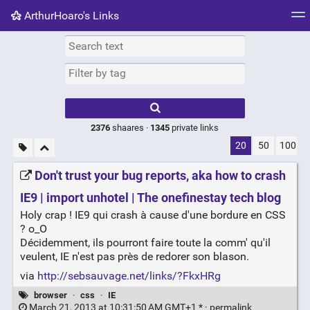
ArthurHoaro's Links
Tag cloud
Picture wall
Daily
RSS Feed
Logi
Type 1 or more
characters for
results.
2376
shaares ·
1345
private links
20
50
100
Don't trust your bug reports, aka how to crash
IE9 | import unhotel | The onefinestay tech blog
Holy crap ! IE9 qui crash à cause d'une bordure en CSS
? o_O
Décidemment, ils pourront faire toute la comm' qu'il
veulent, IE n'est pas près de redorer son blason.
via
http://sebsauvage.net/links/?FkxHRg
browser
·
css
·
IE
March 21, 2013 at 10:31:50 AM GMT+1 * ·
permalink