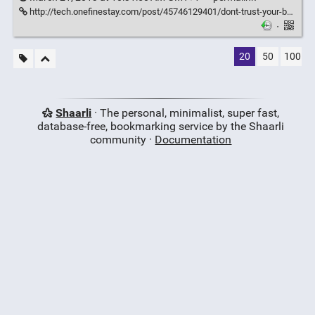
http://tech.onefinestay.com/post/45746129401/dont-trust-your-bug-reports-aka-how-to-crash-ie9
·
20
50
100
Shaarli
· The personal, minimalist, super fast,
database-free, bookmarking service by the Shaarli
community ·
Documentation