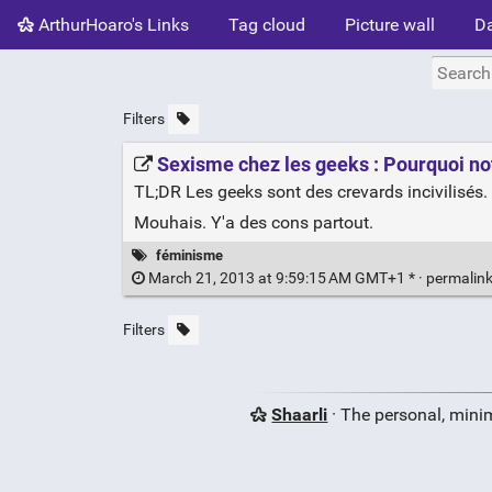
ArthurHoaro's Links
Tag cloud
Picture wall
Da
Filters
Sexisme chez les geeks : Pourquoi n
TL;DR Les geeks sont des crevards incivilisés.
Mouhais. Y'a des cons partout.
féminisme
March 21, 2013 at 9:59:15 AM GMT+1 * ·
permalin
Filters
Shaarli
· The personal, minim