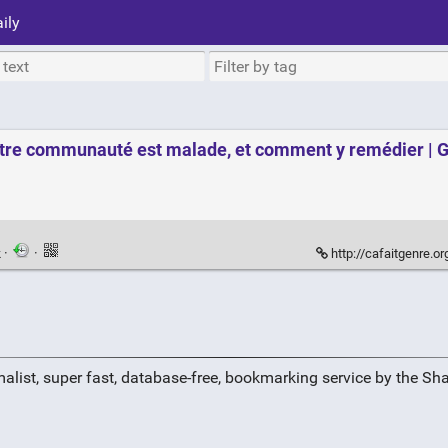
ily
otre communauté est malade, et comment y remédier | 
k
·
·
http://cafaitgenre.org/2013/03/1
alist, super fast, database-free, bookmarking service by the Sh