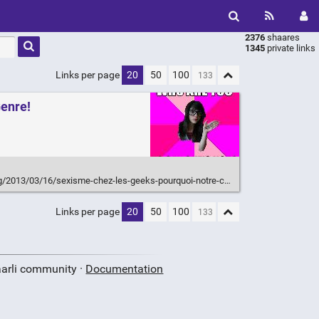
2376
shaares
Type 1 or
1345
private links
more
characters
Links per page
20
50
100
for
results.
Genre!
6/sexisme-chez-les-geeks-pourquoi-notre-communaute-est-malade-et-comment-y-remedier/
Links per page
20
50
100
aarli community ·
Documentation